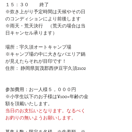
１５：３０ 　　終了
※炊き上がり予定時間は天候やその日
のコンディションにより前後します
※雨天・荒天決行　（荒天の場合は当
日キャンセル承ります）　
場所：宇久須オートキャンプ場
※キャンプ場の中に大きなパエリア鍋
が見えたらそれが目印です！
住所： 静岡県賀茂郡西伊豆宇久須2102
参加費用：お一人様５，０００円　
※小学生以下のお子様は¥100×年齢の金
額を頂戴いたします。
当日のお支払いとなります。なるべく
お釣りの無いようお願いします。
募集人数：限定５名様　※先着順　※