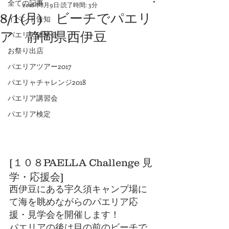
全ての記事
2018年8月9日
読了時間: 3分
8/1(月) ビーチでパエリ
イベント告知
ア 静岡県西伊豆
パエリア体験会
お祭り出店
パエリアツアー2017
パエリャチャレンジ2018
パエリア講習会
パエリア検定
[１０８PAELLA Challenge 見
学・応援会]
西伊豆にある宇久須キャンプ場に
て海を眺めながらのパエリア応
援・見学会を開催します！
パエリアの後は目の前のビーチで