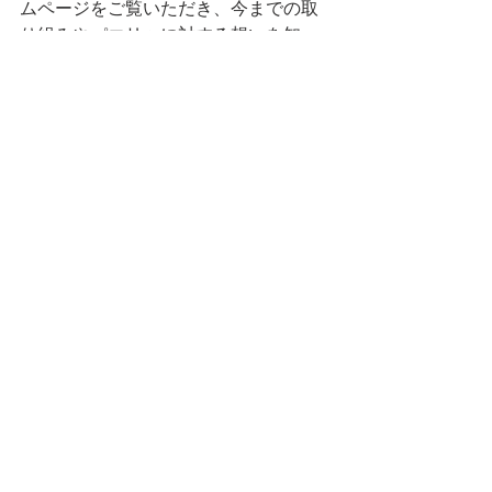
ムページをご覧いただき、今までの取
り組みやパエリャに対する想いを知っ
ていただければ嬉しいです。
⑷お車でお越しになる方は事前にご相
談ください。