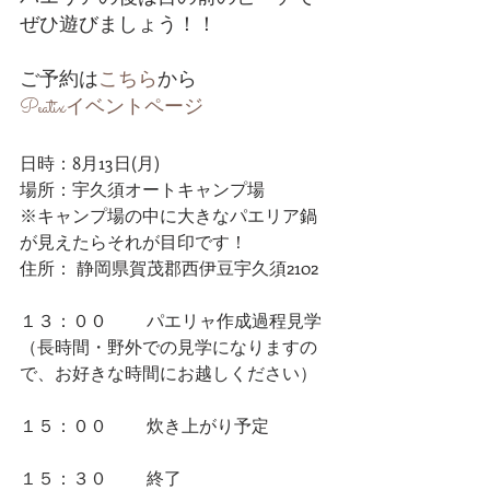
ぜひ遊びましょう！！
ご予約は
こちら
から
Peatixイベントページ
日時：8月13日(月)
場所：宇久須オートキャンプ場　
※キャンプ場の中に大きなパエリア鍋
が見えたらそれが目印です！
住所： 静岡県賀茂郡西伊豆宇久須2102
１３：００ 　　パエリャ作成過程見学
（長時間・野外での見学になりますの
で、お好きな時間にお越しください）
１５：００ 　　炊き上がり予定
１５：３０ 　　終了