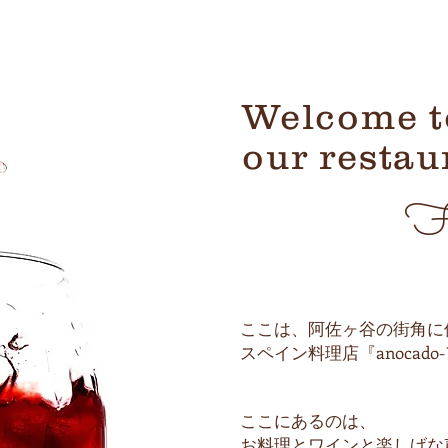
Welcome t
our
restau
​F
ここは、阿佐ヶ谷の街角に
スペイン料理店『anocado
ここにあるのは、
お料理とワインと楽しげな