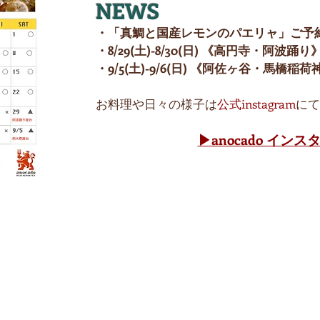
NEWS
・「真鯛と国産レモンのパエリャ」ご予
・8/29(土)-8/30(日) 《高円寺・阿波踊
・9/5(土)-9/6(日) 《阿佐ヶ谷・馬橋
お料理や日々の様子は
公式instagram
にて
▶︎anocado イン