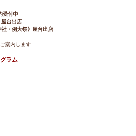
約受付中
り》屋台出店
稲荷神社・例大祭》屋台出店
ご案内します
スタグラム