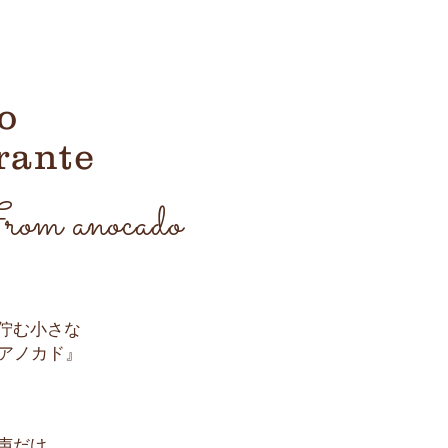
o
rante
rom anocado
佇む小さな
-アノカド』
声だけ。。。