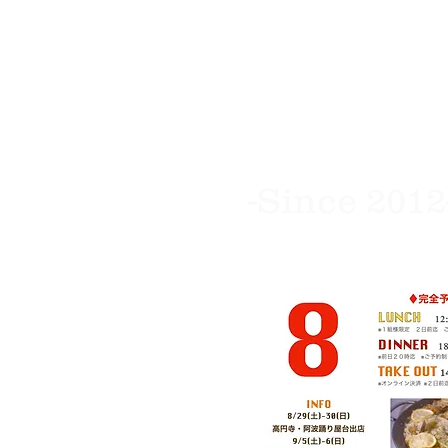
ano
​res
​-Since 2012